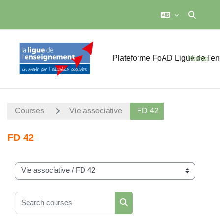
Toggle sea
Skip to main content
Plateforme FoAD Ligue de l'e
Home
Courses
Vie associative
FD 42
FD 42
Course categories
Search courses
Search courses