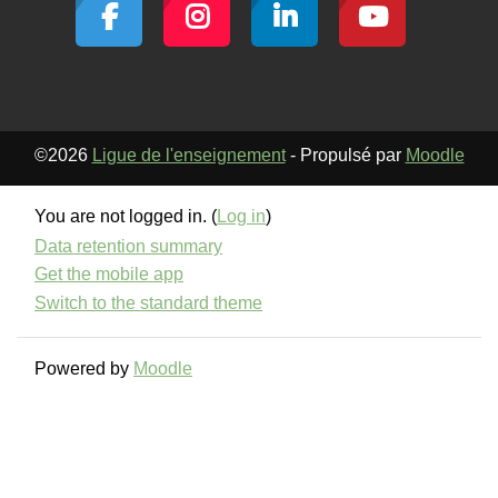
©2026
Ligue de l'enseignement
- Propulsé par
Moodle
You are not logged in. (
Log in
)
Data retention summary
Get the mobile app
Switch to the standard theme
Powered by
Moodle