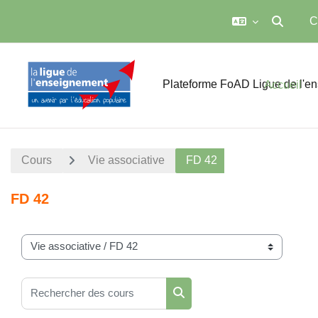
C
Activer/dé
Passer au contenu principal
Plateforme FoAD Ligue de l'e
Accueil
Cours
Vie associative
FD 42
FD 42
Catégories de cours
Rechercher des cours
Rechercher des cours