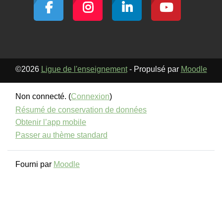
©2026
Ligue de l'enseignement
- Propulsé par
Moodle
Non connecté. (
Connexion
)
Résumé de conservation de données
Obtenir l’app mobile
Passer au thème standard
Fourni par
Moodle